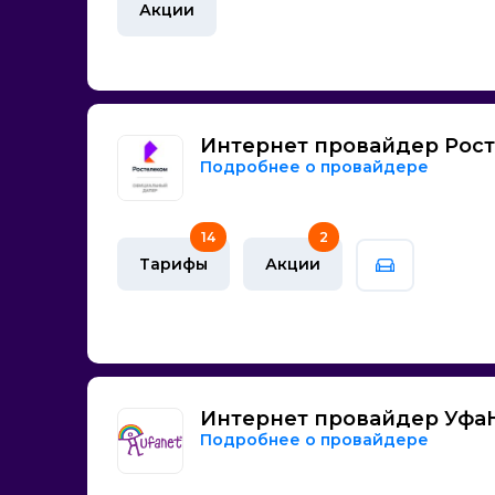
Акции
ТатАИСнефть
Таттелеком
Фатум
Юнител
Интернет провайдер Рос
Подробнее о провайдере
14
2
Тарифы
Акции
Интернет провайдер Уфа
Подробнее о провайдере