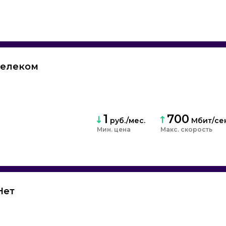
телеком
1
700
руб./мес.
Мбит/се
Мин. цена
скорость
Нет