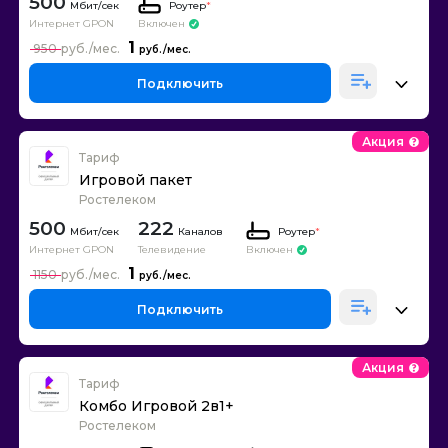
500
Роутер
*
Интернет GPON
Включен
1
950
Подключить
Акция
Тариф
Игровой пакет
Ростелеком
500
222
Каналов
Роутер
*
Интернет GPON
Телевидение
Включен
1
1150
Подключить
Акция
Тариф
Комбо Игровой 2в1+
Ростелеком