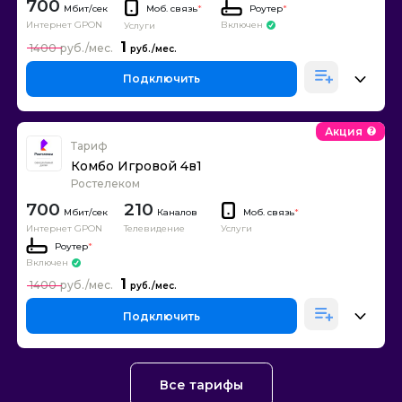
700
Моб. связь
*
Роутер
*
Интернет GPON
Включен
Услуги
1
1400
Подключить
Акция
Тариф
Комбо Игровой 4в1
Ростелеком
700
210
Каналов
Моб. связь
*
Интернет GPON
Телевидение
Услуги
Роутер
*
Включен
1
1400
Подключить
Все тарифы