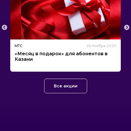
20
МТС
26 Ноября 2020
М
«Месяц в подарок» для абонентов в
П
Казани
1
Все акции