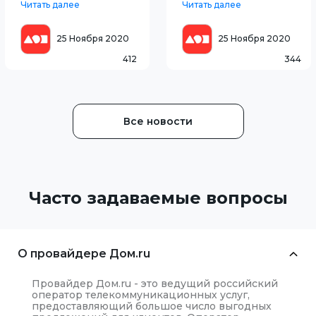
Читать далее
Читать далее
Смотрите с 28 ноября на
году и является первым
канале ViP Premiere
круглосуточным
"Удивительное
спортивным каналом в
25 Ноября 2020
25 Ноября 2020
путешествие доктора
России. На протяжении
412
344
Дулиттла". Известный и
многих лет «Футбол HD»
талантливый ветеринар
дарит возможн
Дулиттл 7
Все новости
Часто задаваемые вопросы
О провайдере Дом.ru
Провайдер Дом.ru - это ведущий российский
оператор телекоммуникационных услуг,
предоставляющий большое число выгодных