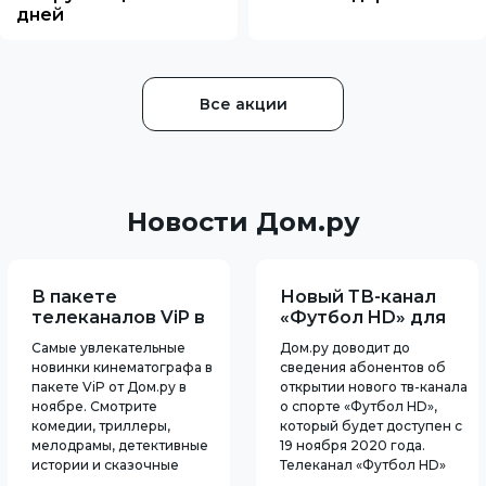
дней
Все акции
Новости Дом.ру
В пакете
Новый ТВ-канал
телеканалов ViP в
«Футбол HD» для
ноябре много
абонентов ТВ
Самые увлекательные
Дом.ру доводит до
интересного
Дом.ру
новинки кинематографа в
сведения абонентов об
пакете ViP от Дом.ру в
открытии нового тв-канала
ноябре. Смотрите
о спорте «Футбол HD»,
комедии, триллеры,
который будет доступен с
мелодрамы, детективные
19 ноября 2020 года.
истории и сказочные
Телеканал «Футбол HD»
истории весь месяц.
начал свою работу в 2007